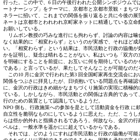
行った。この中で、6 日の午後行われた公開シンポジウムで
ートナーシップ」をテーマに、京都市と京都市景観・まちづ
ネラーに招いて、これまでの関係を振り返ると共に今後の展
ネートは京都市とわれわれ京町家ネットに精通している立命
お願いしている。
リムボン教授の巧みな進行にも拘わらず、討論の内容は噛
なく結果的に「相変わらず」というのが実感で、それほど成
い。「相変わらず」という結果は、市民活動と行政の協働が
かを証明し、疑念は晴れることがない。私はいつも「双方の
を明確にすることを前提に、お互いに何を期待しているのか
である」と言っているが、果たしてそんなことが可能なのだ
この10 月に金沢で行われた第3 回全国町家再生交流会におい
関係をつぶさに拝見したが、日頃抱いている問題点を再確認
に、金沢の行政はきめ細かなまちづくり施策の実現に積極的
ている。しかしながら、市民活動との関係は古典的であって
行のための装置として認識しているようだ。
NPO 側も、行政施策への参加を是として活動資金を行政 に
自立性を脆弱なものにしているように思えた。ただ、こうし
らは些か的外れと指摘されるであろう。何故なら、金沢の行政
ベルは、一般水準を遥かにに超えているからである。
それでは、どのようにすれば市民活動と行政の協働が可能