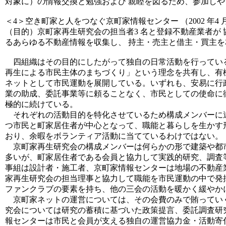
対象に）の情報交換と勉強および 親睦を図るため、参加し
＜4＞空き町家と人をつなぐ京町家情報センター （2002 年4 
（目的）京町家再生研究会の担当者3 名と登録不動産業者が
るあらゆる不動産情報を収集し、 持主・売主と借主・買主
四組織はその目的にしたがって独自の日常活動を行ってい
再生による市民主体のまちづくり」という理念を共有し、有
ネットとして市民運動を展開している。いずれも、安易に行
業の助成、委託事業等に頼ることなく、市民としての使命に
極的に続けている。
それぞれの活動目的を特化させているため構成メンバーに
つ市民と町家居住者が中心となって、職能と暮らしを生かす
おり、余暇をボランティア活動に当てているわけではない。
京町家再生研究会の構成メンバーは何らかの形で建築や都
多いが、町家居住者である会員と協力して実践的研究、調査
事組は設計者・施工者、京町家情報センターは地場の不動産
家再生研究会の担当理事と協力して職能を市民運動の中で発
ファンクラブの要素を持ち、他の三会の活動を暖かく緩やか
京町家ネットの運営については、その会費のみで賄ってい
究会については研究の蓄積に基づいた政策提言、委託調査研
報センターは市民と会員が支える独自の運営協力金・活動寄