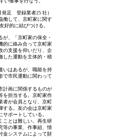
やすい催事を行なう。
月発足 登録業者25 社）
 協働して、京町家に関す
を友好的に結びつける。
るが、「京町家の保全・
機的に絡み合って京町家
政の支援を仰いだり、企
徹した運動を主体的・積
違いはあるが、職能を持
形で市民運動に関わって
市計画に関係するものが
等を担当する。京町家作
業者が会員となり、京町
揮する。友の会は京町家
にサポートしている。
くことは難しい。再生研
究等の事業、作事組、情
付金システムによって財