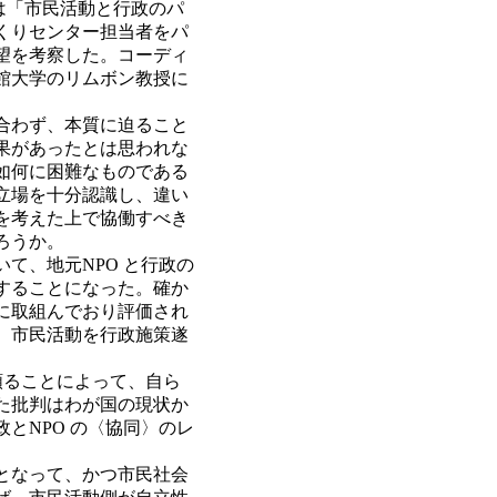
は「市民活動と行政のパ
くりセンター担当者をパ
望を考察した。コーディ
館大学のリムボン教授に
合わず、本質に迫ること
果があったとは思われな
如何に困難なものである
立場を十分認識し、違い
を考えた上で協働すべき
ろうか。
て、地元NPO と行政の
することになった。確か
に取組んでおり評価され
、市民活動を行政施策遂
頼ることによって、自ら
た批判はわが国の現状か
とNPO の〈協同〉のレ
となって、かつ市民社会