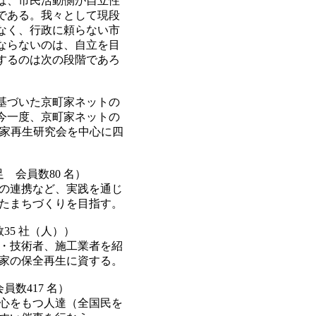
ば、市民活動側が自立性
である。我々として現段
なく、行政に頼らない市
ならないのは、自立を目
するのは次の段階であろ
基づいた京町家ネットの
今一度、京町家ネットの
町家再生研究会を中心に四
足 会員数80 名）
動の連携など、実践を通じ
したまちづくりを目指す。
35 社（人））
能・技術者、施工業者を紹
町家の保全再生に資する。
員数417 名）
 心をもつ人達（全国民を