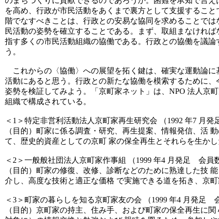
のまちづくりに貢献できるのであろうか。困難を承知で言え
を高め、行政が市民活動をあくまで裏方として支援すること
階でなすべきことは、行政との安易な協同を求めることでは
民活動の姿勢を確立することである。まず、取組まなければ
指す多くの市民活動組織の協働である。行政との協働を議論
う。
これからの〈協働〉への展望を拓く鍵は、確実な運動論に
活動にあると思う。行政との新たな協働を模索するために、
姿勢を検証してみよう。「京町家ネット」は、NPO 法人京
組織で構成されている。
＜1＞特定非営利活動法人京町家再生研究会 （1992 年7 月発
（目的）町家に係る調査・研究、再生提案、情報発信、活 
て、歴史的資産としての京町 家の保全再生とそれらを生か
＜2＞一般般社団法人京町家作事組 （1999 年4 月発足 会員数
（目的）町家の修復、改修、診断などのために熟達した技 
介し、高度な技術と適正な価格 で実施できる道を拓き、京
＜3＞町家の暮らしを知る京町家友の会 （1999 年4 月発足 会
（目的）京町家の持主、住み手、および町家の保全再生に関