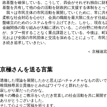
政基盤を確保している。こうして、四会がそれぞれ独自に財
基盤を共有して他の会の活動を財政的に支援する体制をとっ
我々は市民主体の市民活動を展開していくために、常に共
柔軟な社会対応を心がけ、会員の職能を最大限に生かす仕組
盤確立のためのシステムを作り上げてきた。しかし、現在も
金融関係の取り組みが大幅に遅れている。この分野に特有の
が、タブー視することなく重点課題としている。今後は、町
元および全国の市民団体と交流を深めることによって、市民
き続き追求していきたい。
＜ 京極迪
京極さんを送る言葉
透徹した理論を展開したかと思えばハチャメチャなもの言いで
唯我独尊居士貫徹かとみればワイワイと群れたがる。
寂しがり屋だったのかな。
種々の機会とご教示をいただき世直しの社会活動を共に展開す
ありがとうございました。
そして心よりご冥福を祈ります。