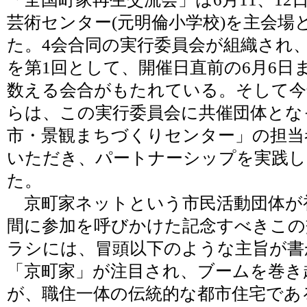
芸術センター(元明倫小学校)を主会場
た。4会合同の実行委員会が組織され、20
を第1回として、開催日直前の6月6日ま
数える会合がもたれている。そして今
らは、この実行委員会に共催団体となっ
市・景観まちづくりセンター」の担当
いただき、パートナーシップを実践
た。
京町家ネットという市民活動団体が
間に参加を呼びかけた記念すべきこの
ラシには、冒頭以下のような主旨が書
「京町家」が注目され、ブームを巻き
が、職住一体の伝統的な都市住宅であ