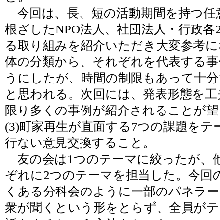
今回は、長、短の活動期間を持つ任
根ざしたNPO法人、社団法人・行政各
る取り組みを紹介いただき大変参考に
体の分類から、それぞれを代表する事
うにしたが、時間の制限もあって十分
と思われる。次回には、発表形態を工
限り多くの事例が紹介されることが望
(3)町家再生が直面する7つの課題を
行ない意見交換すること。
友の会は1つのテーマに絞ったが、他
ぞれに2つのテーマを担当した。今回
くある分科会のように一部のパネラー
衆が聞くという形をとらず、全員がテ